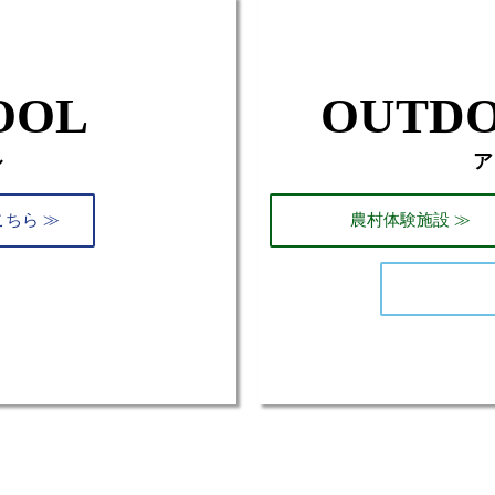
OOL
OUTDO
ル
ア
ちら ≫
農村体験施設 ≫